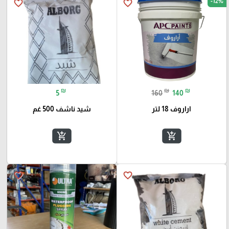
-12%
favorite_border
favorite_border
₪
₪
₪
5
160
140
اراروف 18 لتر
شيد ناشف 500 غم
add_shopping_cart
add_shopping_cart
favorite_border
favorite_border