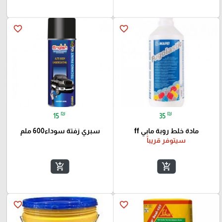
favorite_border
favorite_border
₪
₪
15
35
مادة خلط روبة مابي ff
سبري زفتة سوداء600 ملم
سيتوفر قريباً
add_shopping_cart
add_shopping_cart
favorite_border
favorite_border