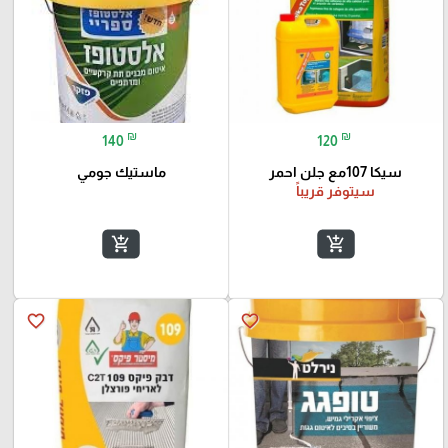
₪
₪
140
120
سيكا 107مع جلن احمر
ماستيك جومي
سيتوفر قريباً
add_shopping_cart
add_shopping_cart
favorite_border
favorite_border