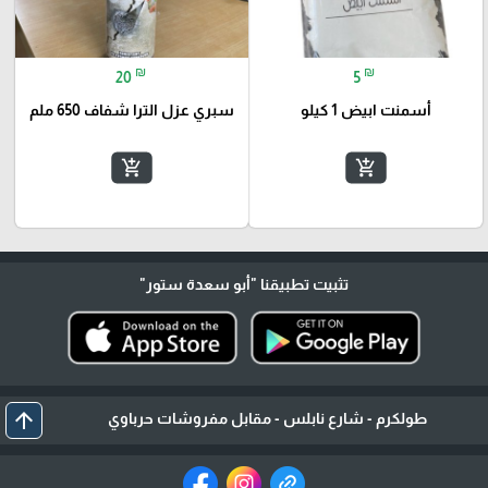
₪
₪
20
5
أسمنت ابيض 1 كيلو
سبري عزل الترا شفاف 650 ملم
add_shopping_cart
add_shopping_cart
تثبيت تطبيقنا
"أبو سعدة ستور"
arrow_upward
طولكرم - شارع نابلس - مقابل مفروشات حرباوي