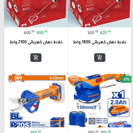
₪
₪
₪
₪
600
480
500
420
خلاط دهان كهربائي 1800 واط
خلاط دهان كهربائي 2100 واط
add_shopping_cart
add_shopping_cart
-33%
favorite_border
favorite_border
₪
₪
₪
300
300
200