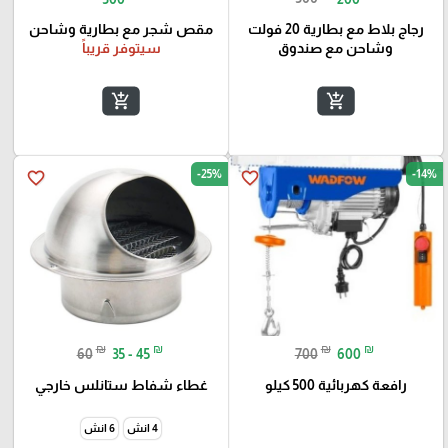
رجاج بلاط مع بطارية 20 فولت
مقص شجر مع بطارية وشاحن
وشاحن مع صندوق
سيتوفر قريباً
add_shopping_cart
add_shopping_cart
-25%
-14%
favorite_border
favorite_border
₪
₪
₪
₪
60
35 - 45
700
600
رافعة كهربائية 500 كيلو
غطاء شفاط ستانلس خارجي
4 انش
6 انش