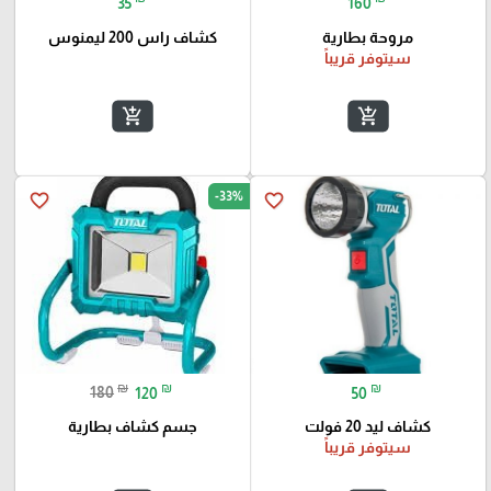
35
160
مروحة بطارية
كشاف راس 200 ليمنوس
سيتوفر قريباً
add_shopping_cart
add_shopping_cart
-33%
favorite_border
favorite_border
₪
₪
₪
180
120
50
كشاف ليد 20 فولت
جسم كشاف بطارية
سيتوفر قريباً