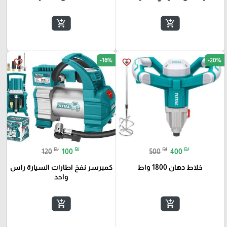
add_shopping_cart
add_shopping_cart
-16%
-20%
favorite_border
favorite_border
₪
₪
₪
₪
120
100
500
400
خلاط دهان 1800 واط
كمبرسر نفخ اطارات السيارة راس
واحد
add_shopping_cart
add_shopping_cart