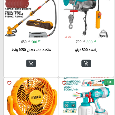
₪
₪
₪
₪
650
500
700
600
رافعة 500 كيلو
ماكنة حف دهان 1050 واط
add_shopping_cart
add_shopping_cart
-23%
favorite_border
favorite_border