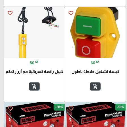
favorite_border
favorite_border
₪
₪
80
60
كبسة تشغيل خلاطة باطون
كيبل رافعة كهربائية مع أزرار تحكم
add_shopping_cart
add_shopping_cart
-20%
-16%
favorite_border
favorite_border