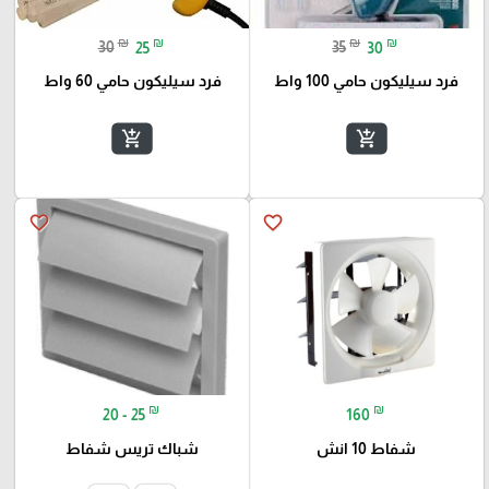
₪
₪
₪
₪
30
25
35
30
فرد سيليكون حامي 100 واط
فرد سيليكون حامي 60 واط
add_shopping_cart
add_shopping_cart
favorite_border
favorite_border
₪
₪
20 - 25
160
شفاط 10 انش
شباك تريس شفاط