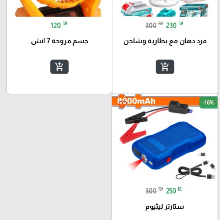
₪
₪
₪
120
300
230
فرد دهان مع بطارية وشاحن
جسم مروحة 7 انش
add_shopping_cart
add_shopping_cart
-16%
favorite_border
₪
₪
300
250
ستارتر ليثيوم