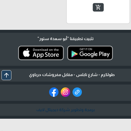
add_shopping_cart
تثبيت تطبيقنا
"أبو سعدة ستور"
arrow_upward
طولكرم - شارع نابلس - مقابل مفروشات حرباوي
برمجة وتطوير شركة ديجيتال لايف