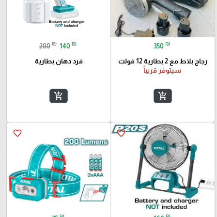
₪
₪
₪
200
140
350
رجاج بلاط مع 2 بطارية 12 فولت
فرد دهان بطارية
سيتوفر قريباً
add_shopping_cart
add_shopping_cart
favorite_border
favorite_border
₪
₪