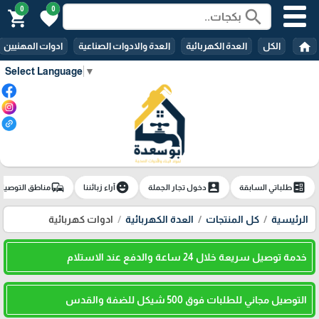
0
0
search
shopping_cart
favorite
home
الكل
العدة الكهربائية
العدة والادوات الصناعية
ادوات المهنيين
Select Language
▼
commute
emoji_emotions
account_box
ballot
طلباتي السابقة
دخول تجار الجملة
آراء زبائننا
مناطق التوصيل
الرئيسية
كل المنتجات
العدة الكهربائية
ادوات كهربائية
خدمة توصيل سريعة خلال 24 ساعة والدفع عند الاستلام
التوصيل مجاني للطلبات فوق 500 شيكل للضفة والقدس