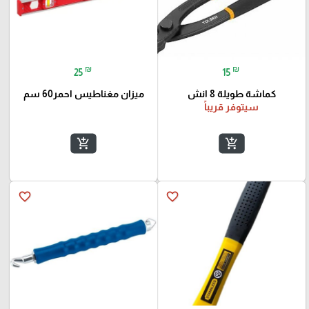
₪
₪
25
15
كماشة طويلة 8 انش
ميزان مغناطيس احمر60 سم
سيتوفر قريباً
add_shopping_cart
add_shopping_cart
favorite_border
favorite_border