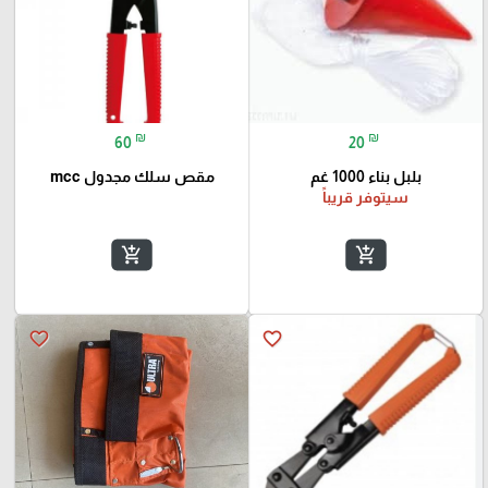
₪
₪
60
20
بلبل بناء 1000 غم
مقص سلك مجدول mcc
سيتوفر قريباً
add_shopping_cart
add_shopping_cart
favorite_border
favorite_border