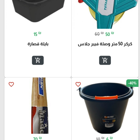
₪
₪
₪
15
60
50
كركر 50 متر وصلة فيبر جلاس
بايلة قصارة
add_shopping_cart
add_shopping_cart
-40%
favorite_border
favorite_border
₪
₪
₪
70
10
6