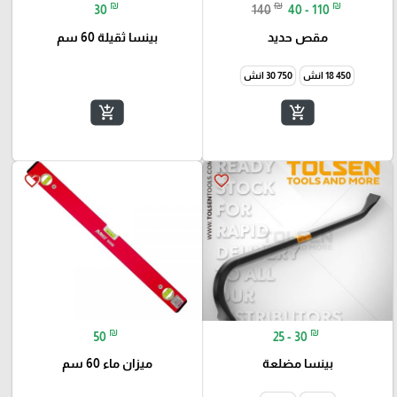
₪
₪
₪
30
140
40 - 110
مقص حديد
بينسا ثقيلة 60 سم
450 18 انش
750 30 انش
add_shopping_cart
add_shopping_cart
favorite_border
favorite_border
₪
₪
50
25 - 30
بينسا مضلعة
ميزان ماء 60 سم