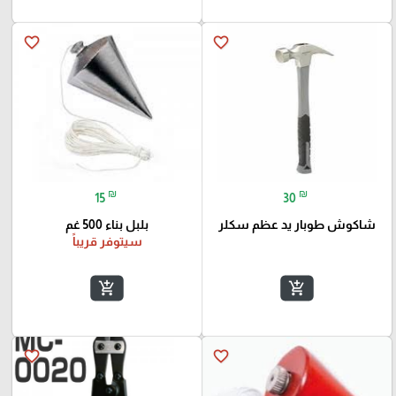
favorite_border
favorite_border
₪
₪
15
30
شاكوش طوبار يد عظم سكلر
بلبل بناء 500 غم
سيتوفر قريباً
add_shopping_cart
add_shopping_cart
favorite_border
favorite_border