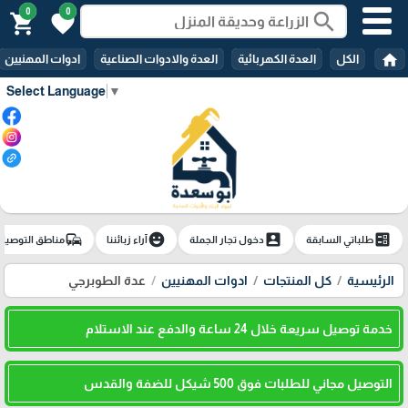
0
0
search
shopping_cart
favorite
home
الكل
العدة الكهربائية
العدة والادوات الصناعية
ادوات المهنيين
Select Language
▼
commute
emoji_emotions
account_box
ballot
طلباتي السابقة
دخول تجار الجملة
آراء زبائننا
مناطق التوصيل
الرئيسية
كل المنتجات
ادوات المهنيين
عدة الطوبرجي
خدمة توصيل سريعة خلال 24 ساعة والدفع عند الاستلام
التوصيل مجاني للطلبات فوق 500 شيكل للضفة والقدس