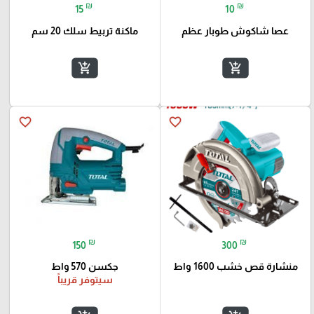
₪
₪
15
10
عصا شاكوش طوبار عظم
ماكنة تربيط سلك 20 سم
add_shopping_cart
add_shopping_cart
favorite_border
favorite_border
₪
₪
150
300
منشارة قص خشب 1600 واط
جكسن 570 واط
سيتوفر قريباً