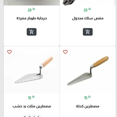
₪
₪
20
20
مقص سلك مجدول
حرجاية طوبار مفردة
add_shopping_cart
add_shopping_cart
favorite_border
favorite_border
₪
₪
15
15
مصطرين كحلة
مصطرين مثلث يد خشب