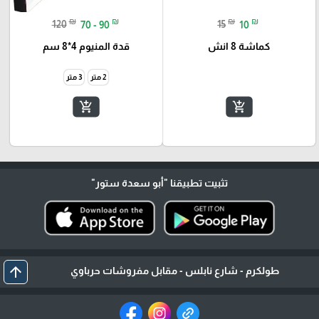
₪
₪
₪
₪
120
70 - 90
15
10
كماشة 8 انش
قدة المنيوم 4*8 سم
2 متر
3 متر
add_shopping_cart
add_shopping_cart
تثبيت تطبيقنا
"أبو سعدة ستور"
arrow_upward
طولكرم - شارع نابلس - مقابل مفروشات حرباوي