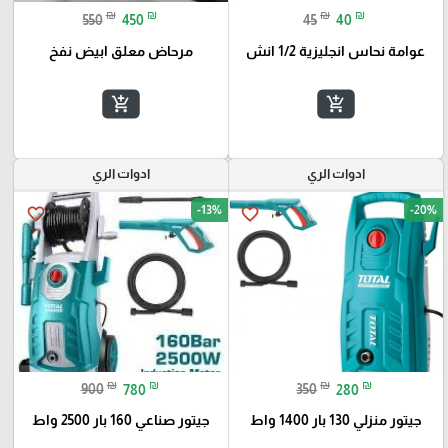
₪
₪
₪
₪
550
450
45
40
عوامة نحاس انجليزية 1/2 انش
مرحاض معلق ابيض نفخ
add_shopping_cart
add_shopping_cart
ادوات الري
ادوات الري
-13%
-20%
favorite_border
favorite_border
₪
₪
₪
₪
900
780
350
280
جيتور منزلي 130 بار 1400 واط
جيتور صناعي 160 بار 2500 واط