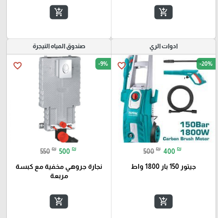
add_shopping_cart
add_shopping_cart
ادوات الري
صندوق المياه النيجرة
-9%
-20%
favorite_border
favorite_border
₪
₪
₪
₪
550
500
500
400
جيتور 150 بار 1800 واط
نجارة جروهي مخفية مع كبسة
مربعة
add_shopping_cart
add_shopping_cart