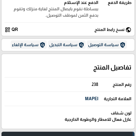
طريقة الدفع
الدفع عند الإستلام
ببساطة نقوم بايصال المنتج لغاية منزلك وتقوم
بدفع الثمن لموظف التوصيل.
qr_code
public
نسخ رابط المنتج
QR
policy
policy
policy
سياسة التوصيل
سياسة التبديل
سياسة الإلغاء
تفاصيل المنتج
رقم المنتج
238
العلامة التجارية
MAPEI
لون شفاف
عازل فعال للامطار والرطوبة الخارجية