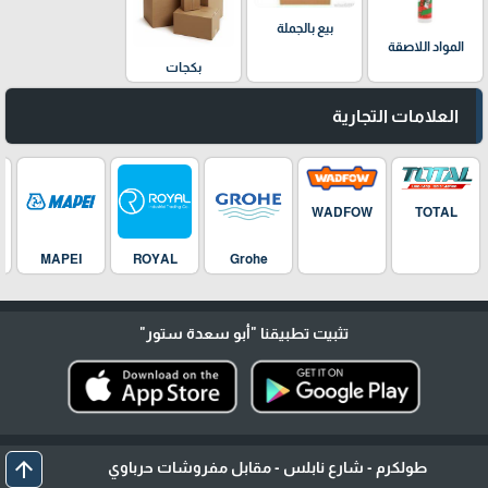
بيع بالجملة
المواد اللاصقة
بكجات
العلامات التجارية
WADFOW
TOTAL
MAPEI
ROYAL
Grohe
تثبيت تطبيقنا
"أبو سعدة ستور"
arrow_upward
طولكرم - شارع نابلس - مقابل مفروشات حرباوي