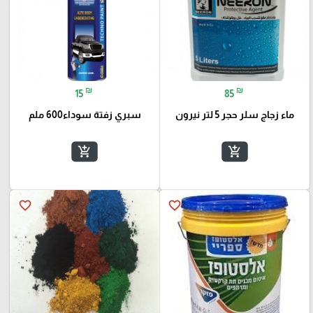
₪
₪
15
85
ماء زجاج سلر حجر 5 لتر نيرون
سبري زفتة سوداء600 ملم
add_shopping_cart
add_shopping_cart
favorite_border
favorite_border