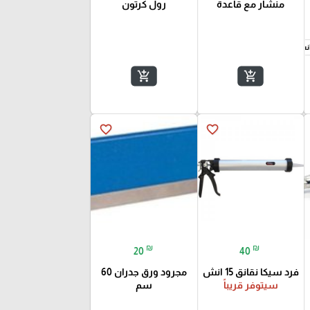
منشار مع قاعدة
رول كرتون
add_shopping_cart
add_shopping_cart
favorite_border
favorite_border
₪
₪
20
40
فرد سيكا نقانق 15 انش
مجرود ورق جدران 60
سيتوفر قريباً
سم