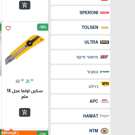
add_shopping_cart
SPERONI
TOLSEN
-16%
favorite_border
ULTRA
מיסטר פיקס
טמבור
₪
₪
30
25
נירלט
سكين اولفا عجل 18
ملم
APC
add_shopping_cart
HAMAT
NTM
-33%