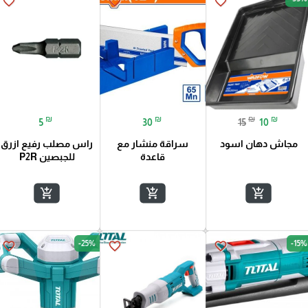
favorite_border
favorite_border
favorite_border
₪
₪
₪
₪
5
30
15
10
مجاش دهان اسود
سراقة منشار مع
راس مصلب رفيع ازرق
قاعدة
للجبصين P2R
add_shopping_cart
add_shopping_cart
add_shopping_cart
-25%
-15%
favorite_border
favorite_border
favorite_border