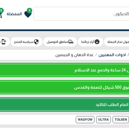
0
0
g_cart
favorite
المفضلة
install_mobile
security
commute
emoji_emotions
ول تجار الجملة
آراء زبائننا
مناطق التوصيل
سياسة المتجر
ت
ادوات المهنيين
عدة الدهان و الجبصين
لام
 والقدس
تمام الطلب للتاكيد
WADFOW
ULTRA
TOLSEN