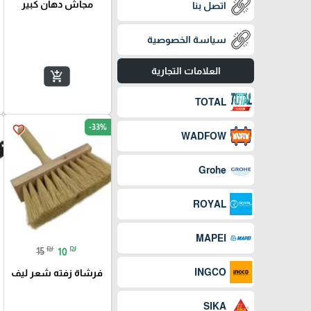
مجاش دهان كبير
اتصل بنا
سياسة الخصوصية
العلامات التجارية
add_shopping_cart
TOTAL
-33%
favorite_border
WADFOW
Grohe
ROYAL
MAPEI
₪
₪
15
10
INGCO
فرشاة زفته شعر ليف
SIKA