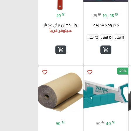
₪
₪
₪
20
25
10 - 18
مجرود معجونة
رول دهان تركي ممتاز
سيتوفر قريباً
8 انش
10 انش
12 انش
add_shopping_cart
add_shopping_cart
-20%
favorite_border
favorite_border
₪
₪
₪
50
50
40