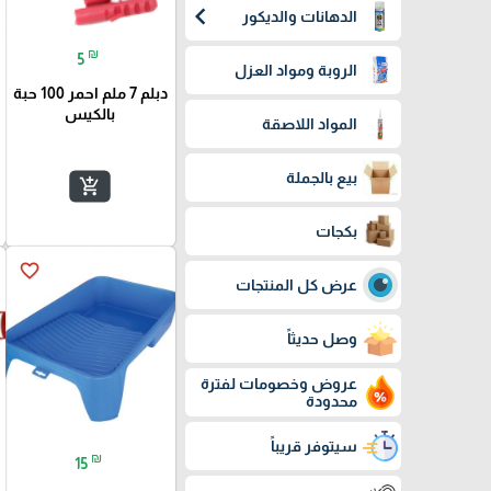
chevron_left
الدهانات والديكور
₪
5
الروبة ومواد العزل
دبلم 7 ملم احمر 100 حبة
بالكيس
المواد اللاصقة
بيع بالجملة
add_shopping_cart
بكجات
favorite_border
عرض كل المنتجات
وصل حديثاً
عروض وخصومات لفترة
محدودة
سيتوفر قريباً
₪
15