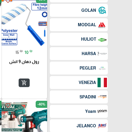
favorite_border
GOLAN
MODGAL
HULIOT
₪
₪
15
10
HARSA
رول دهان 9 انش
PEGLER
add_shopping_cart
VENEZIA
SPADINI
-40%
favorite_border
Yoam
JELANCO