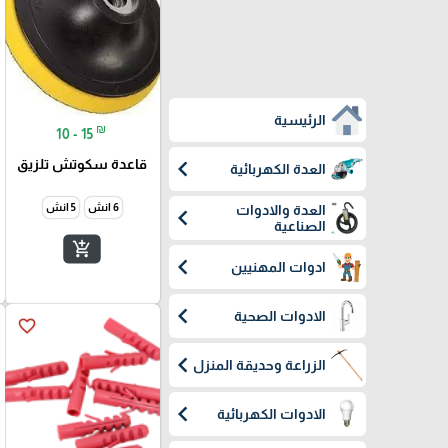
الرئيسية
₪
10 - 15
chevron_left
قاعدة سكوتش تلزيق
العدة الكهربائية
6 انش
5 انش
العدة والادوات
chevron_left
الصناعية
add_shopping_cart
chevron_left
ادوات المهنيين
chevron_left
الادوات الصحية
favorite_border
chevron_left
الزراعة وحديقة المنزل
chevron_left
الادوات الكهربائية