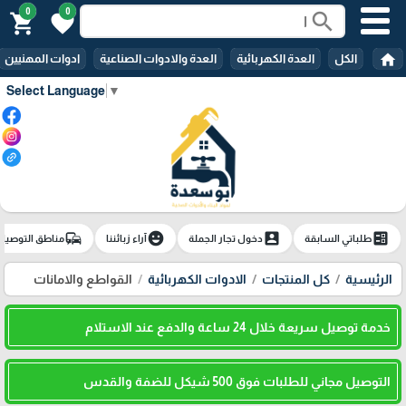
0
0
search
shopping_cart
favorite
home
الكل
العدة الكهربائية
العدة والادوات الصناعية
ادوات المهنيين
Select Language
▼
commute
emoji_emotions
account_box
ballot
طلباتي السابقة
دخول تجار الجملة
آراء زبائننا
مناطق التوصيل
الرئيسية
كل المنتجات
الادوات الكهربائية
القواطع والامانات
خدمة توصيل سريعة خلال 24 ساعة والدفع عند الاستلام
التوصيل مجاني للطلبات فوق 500 شيكل للضفة والقدس