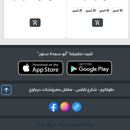
10 امبير
16 امبير
20 امبير
25 امبير
add_shopping_cart
add_shopping_cart
تثبيت تطبيقنا
"أبو سعدة ستور"
arrow_upward
طولكرم - شارع نابلس - مقابل مفروشات حرباوي
برمجة وتطوير شركة ديجيتال لايف