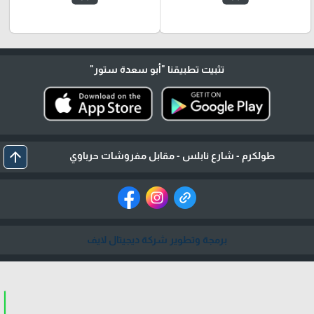
تثبيت تطبيقنا
"أبو سعدة ستور"
arrow_upward
طولكرم - شارع نابلس - مقابل مفروشات حرباوي
برمجة وتطوير شركة ديجيتال لايف