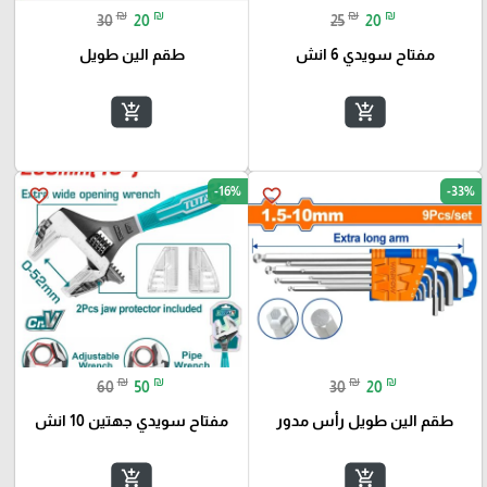
₪
₪
₪
₪
30
20
25
20
مفتاح سويدي 6 انش
طقم الين طويل
add_shopping_cart
add_shopping_cart
-16%
-33%
favorite_border
favorite_border
₪
₪
₪
₪
60
50
30
20
طقم الين طويل رأس مدور
مفتاح سويدي جهتين 10 انش
add_shopping_cart
add_shopping_cart