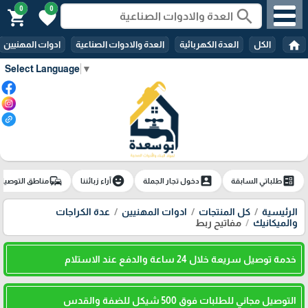
0
0
search
shopping_cart
favorite
home
الكل
العدة الكهربائية
العدة والادوات الصناعية
ادوات المهنيين
Select Language
▼
commute
emoji_emotions
account_box
ballot
طلباتي السابقة
دخول تجار الجملة
آراء زبائننا
مناطق التوصيل
الرئيسية
كل المنتجات
ادوات المهنيين
عدة الكراجات
والميكانيك
مفاتيح ربط
خدمة توصيل سريعة خلال 24 ساعة والدفع عند الاستلام
التوصيل مجاني للطلبات فوق 500 شيكل للضفة والقدس