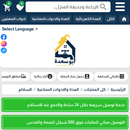
0
0
search
shopping_cart
favorite
home
الكل
العدة الكهربائية
العدة والادوات الصناعية
ادوات المهنيين
Select Language
▼
commute
emoji_emotions
account_box
ballot
طلباتي السابقة
دخول تجار الجملة
آراء زبائننا
مناطق التوصيل
الرئيسية
كل المنتجات
العدة والادوات الصناعية
السلالم
خدمة توصيل سريعة خلال 24 ساعة والدفع عند الاستلام
التوصيل مجاني للطلبات فوق 500 شيكل للضفة والقدس