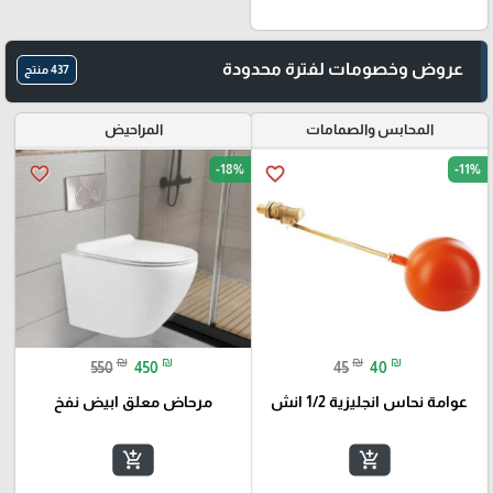
عروض وخصومات لفترة محدودة
437 منتج
المحابس والصمامات
المراحيض
-18%
-11%
favorite_border
favorite_border
₪
₪
₪
₪
550
450
45
40
عوامة نحاس انجليزية 1/2 انش
مرحاض معلق ابيض نفخ
add_shopping_cart
add_shopping_cart