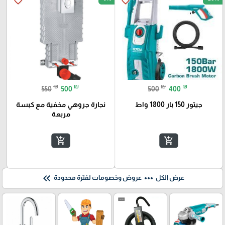
favorite_border
favorite_border
₪
₪
₪
₪
550
500
500
400
جيتور 150 بار 1800 واط
نجارة جروهي مخفية مع كبسة
مربعة
add_shopping_cart
add_shopping_cart
keyboard_double_arrow_left
more_horiz
عرض الكل
عروض وخصومات لفترة محدودة