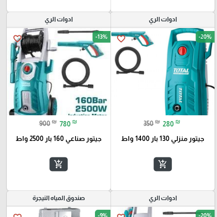
ادوات الري
ادوات الري
-13%
-20%
favorite_border
favorite_border
₪
₪
₪
₪
900
780
350
280
جيتور منزلي 130 بار 1400 واط
جيتور صناعي 160 بار 2500 واط
add_shopping_cart
add_shopping_cart
ادوات الري
صندوق المياه النيجرة
-9%
-20%