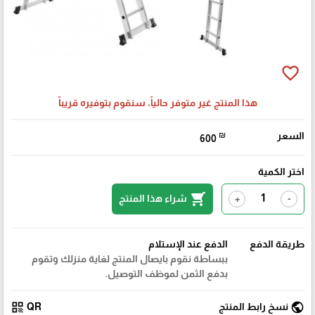
favorite_border
هذا المنتج غير متوفر حالياً، سنقوم بتوفيره قريباً
السعر
₪
600
اختر الكمية
shopping_cart
شراء هذا المنتج
+
-
طريقة الدفع
الدفع عند الإستلام
ببساطة نقوم بايصال المنتج لغاية منزلك وتقوم
بدفع الثمن لموظف التوصيل.
qr_code
public
نسخ رابط المنتج
QR