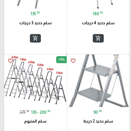
₪
₪
135
180
سلم حديد 4 درجات
سلم حديد 3 درجات
add_shopping_cart
add_shopping_cart
-11%
favorite_border
favorite_border
₪
₪
₪
225
135 - 200
90
سلم حديد 2 درجة
سلم المنيوم