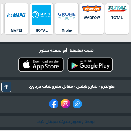
WADFOW
TOTAL
MAPEI
ROYAL
Grohe
تثبيت تطبيقنا
"أبو سعدة ستور"
arrow_upward
طولكرم - شارع نابلس - مقابل مفروشات حرباوي
برمجة وتطوير شركة ديجيتال لايف