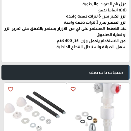
عزل تام للصوت والرطوبة
ثلاثة انماط تدفق
الزر الكبير يحرر 6 لترات دفعة واحدة
الزر الصغير يحرر 3 لترات دفعة واحدة
عند الضغط المستمر على اي من الازرار يستمر بالتدفق حتى تحرير الزر
او نهاية الصندوق
امن الاستخدام يتحمل وزن اكثر 400 كغم
سهل الصيانة واستبدال القطع الداخلية
منتجات ذات صلة
favorite_border
favorite_border