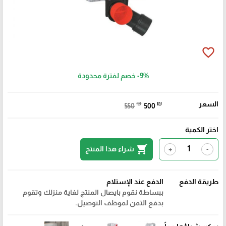
favorite_border
-9%
خصم لفترة محدودة
السعر
₪
₪
550
500
اختر الكمية
shopping_cart
شراء هذا المنتج
+
-
طريقة الدفع
الدفع عند الإستلام
ببساطة نقوم بايصال المنتج لغاية منزلك وتقوم
بدفع الثمن لموظف التوصيل.