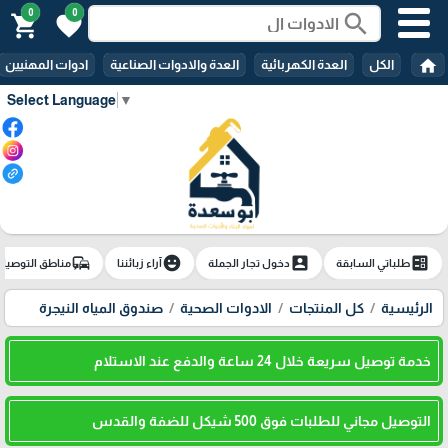
0
0
search
shopping_cart
favorite
home
الكل
العدة الكهربائية
العدة والادوات الصناعية
ادوات المهنيين
Select Language
▼
commute
emoji_emotions
account_box
ballot
طلباتي السابقة
دخول تجار الجملة
آراء زبائننا
مناطق التوصيل
الرئيسية
كل المنتجات
الادوات الصحية
صندوق المياه النيجرة
خدمة توصيل سريعة خلال 24 ساعة والدفع عند الاستلام
التوصيل مجاني للطلبات فوق 500 شيكل للضفة والقدس