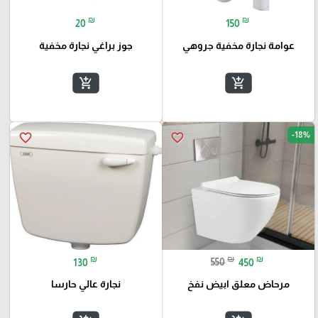
₪
₪
20
150
عوامة نجارة مخفية جروهي
جوز براغي نجارة مخفية
add_shopping_cart
add_shopping_cart
-18%
favorite_border
favorite_border
₪
₪
₪
130
550
450
مرحاض معلق ابيض نفخ
نجارة عالي حارسا