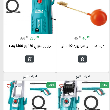
₪
₪
₪
₪
350
280
45
40
عوامة نحاس انجليزية 1/2 انش
جيتور منزلي 130 بار 1400 واط
add_shopping_cart
add_shopping_cart
ادوات الري
ادوات الري
-20%
-13%
favorite_border
favorite_border