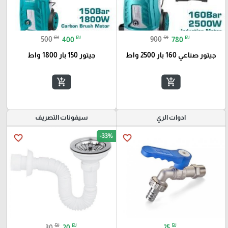
₪
₪
₪
₪
500
400
900
780
جيتور صناعي 160 بار 2500 واط
جيتور 150 بار 1800 واط
add_shopping_cart
add_shopping_cart
ادوات الري
سيفونات التصريف
-33%
favorite_border
favorite_border
₪
₪
₪
30
20
25