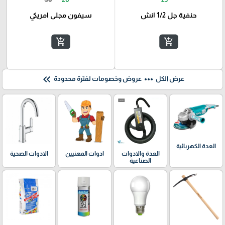
حنفية جل 1/2 انش
سيفون مجلى امريكي
add_shopping_cart
add_shopping_cart
keyboard_double_arrow_left
more_horiz
عرض الكل
عروض وخصومات لفترة محدودة
العدة الكهربائية
العدة والادوات
ادوات المهنيين
الادوات الصحية
الصناعية