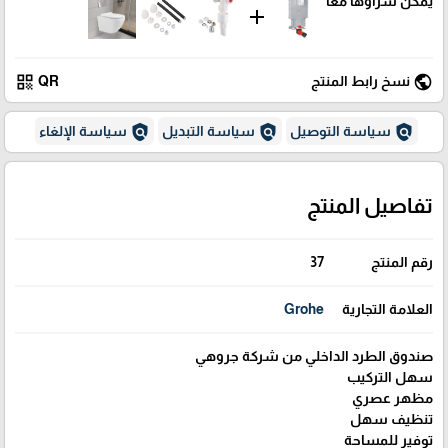
يمكن شراؤها معاً
add
qr_code
public
نسخ رابط المنتج
QR
policy
policy
policy
سياسة التوصيل
سياسة التبديل
سياسة الإلغاء
تفاصيل المنتج
رقم المنتج
37
العلامة التجارية
Grohe
صندوق الطرد الداخلي من شركة جروهي
سهل التركيب
مظهر عصري
تنظيف سهل
توفير للمساحة