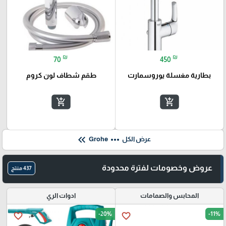
₪
₪
70
450
بطارية مغسلة يوروسمارت
طقم شطاف لون كروم
add_shopping_cart
add_shopping_cart
keyboard_double_arrow_left
more_horiz
عرض الكل
Grohe
عروض وخصومات لفترة محدودة
437 منتج
المحابس والصمامات
ادوات الري
-20%
-11%
favorite_border
favorite_border