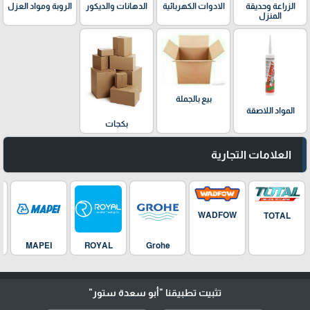
الدهانات والديكور
الزراعة وحديقة
الادوات الكهربائية
الروبة ومواد العزل
المنزل
بيع بالجملة
المواد اللاصقة
بكجات
العلامات التجارية
WADFOW
TOTAL
MAPEI
ROYAL
Grohe
تثبيت تطبيقنا
"أبو سعدة ستور"