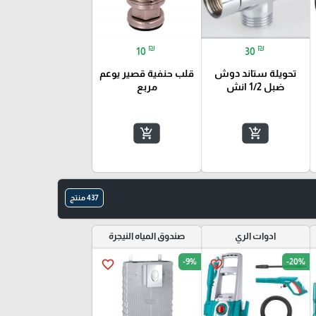
₪
₪
10
30
تحويلة ستاند دوش
قلب حنفية قصير يوعم
ضبل 1/2 انش
مربع
add_shopping_cart
add_shopping_cart
437 منتج
ادوات الري
صندوق المياه النيجرة
-9%
-20%
favorite_border
favorite_border