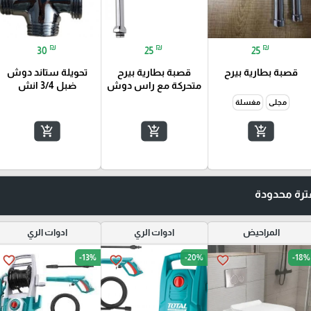
₪
₪
₪
30
25
25
قصبة بطارية بيرح
قصبة بطارية بيرح
تحويلة ستاند دوش
متحركة مع راس دوش
ضبل 3/4 انش
مجلى
مغسلة
add_shopping_cart
add_shopping_cart
add_shopping_cart
رة محدودة
المراحيض
ادوات الري
ادوات الري
-13%
-20%
-18%
favorite_border
favorite_border
favorite_border