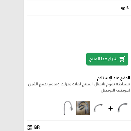
₪
50
shopping_cart
شراء هذا المنتج
الدفع عند الإستلام
ببساطة نقوم بايصال المنتج لغاية منزلك وتقوم بدفع الثمن
لموظف التوصيل.
add
qr_code
QR