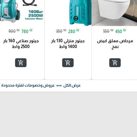
₪
₪
₪
₪
₪
₪
900
780
350
280
550
450
مرحاض معلق ابيض
جيتور منزلي 130 بار
جيتور صناعي 160 بار
نفخ
1400 واط
2500 واط
add_shopping_cart
add_shopping_cart
add_shopping_cart
ft
more_horiz
عرض الكل
عروض وخصومات لفترة محدودة