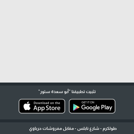
تثبيت تطبيقنا
"أبو سعدة ستور"
طولكرم - شارع نابلس - مقابل مفروشات حرباوي