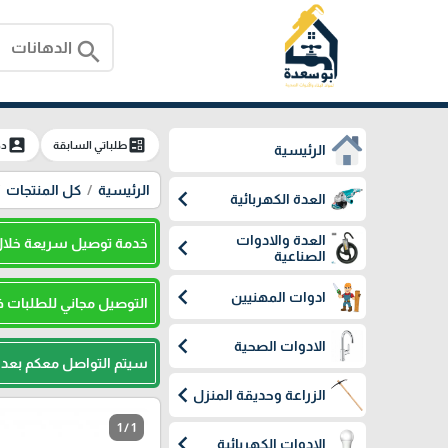
search
account_box
ballot
طلباتي السابقة
دخ
الرئيسية
الرئيسية
كل المنتجات
chevron_left
العدة الكهربائية
العدة والادوات
chevron_left
خدمة توصيل سريعة خلال 24 ساعة والدفع عند الاست
الصناعية
chevron_left
ادوات المهنيين
التوصيل مجاني للطلبات فوق 500 شيكل للضفة
chevron_left
الادوات الصحية
سيتم التواصل معكم بعد ا
chevron_left
الزراعة وحديقة المنزل
1 / 1
chevron_left
الادوات الكهربائية