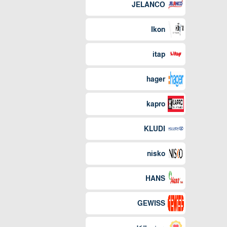
JELANCO
Ikon
itap
hager
kapro
KLUDI
nisko
HANS
GEWISS