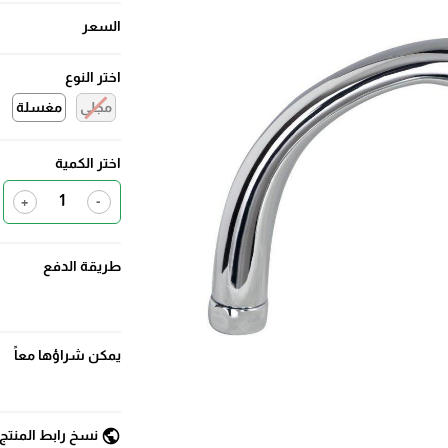
السعر
اختر النوع
مجلى
مغسلة
اختر الكمية
+
-
طريقة الدفع
يمكن شراؤها معاً
public
نسخ رابط المنتج