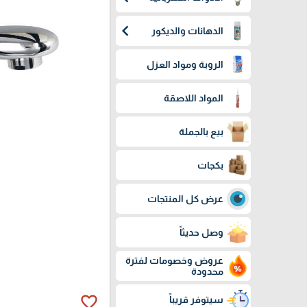
chevron_left
الدهانات والديكور
الروبة ومواد العزل
المواد اللاصقة
بيع بالجملة
بكجات
عرض كل المنتجات
وصل حديثاً
عروض وخصومات لفترة
محدودة
favorite_border
سيتوفر قريباً