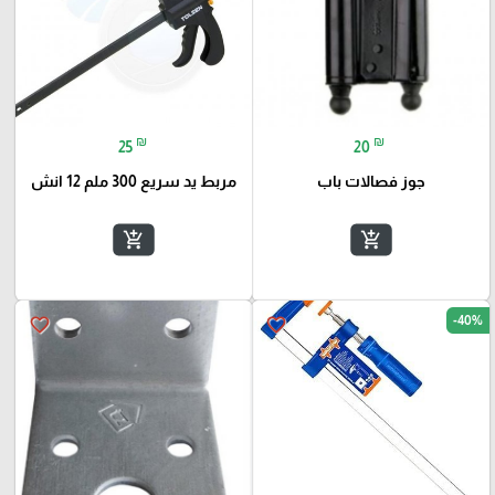
₪
₪
25
20
جوز فصالات باب
مربط يد سريع 300 ملم 12 انش
add_shopping_cart
add_shopping_cart
-40%
favorite_border
favorite_border