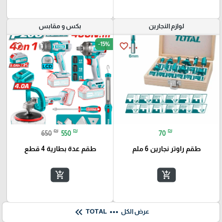
لوازم النجارين
بكس و مقابس
-15%
favorite_border
favorite_border
₪
₪
₪
650
550
70
طقم راوتر نجارين 6 ملم
طقم عدة بطارية 4 قطع
add_shopping_cart
add_shopping_cart
keyboard_double_arrow_left
more_horiz
عرض الكل
TOTAL