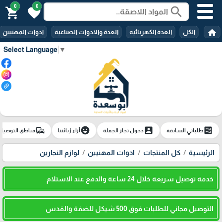
0
0
search
shopping_cart
favorite
home
الكل
العدة الكهربائية
العدة والادوات الصناعية
ادوات المهنيين
Select Language
▼
commute
emoji_emotions
account_box
ballot
طلباتي السابقة
دخول تجار الجملة
آراء زبائننا
مناطق التوصيل
الرئيسية
كل المنتجات
ادوات المهنيين
لوازم النجارين
خدمة توصيل سريعة خلال 24 ساعة والدفع عند الاستلام
التوصيل مجاني للطلبات فوق 500 شيكل للضفة والقدس