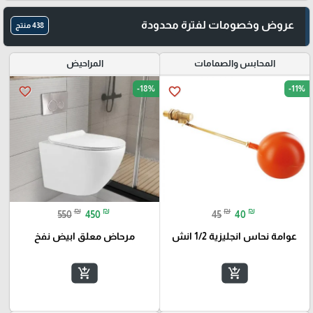
عروض وخصومات لفترة محدودة
438 منتج
المحابس والصمامات
المراحيض
-18%
-11%
favorite_border
favorite_border
₪
₪
₪
₪
550
450
45
40
عوامة نحاس انجليزية 1/2 انش
مرحاض معلق ابيض نفخ
add_shopping_cart
add_shopping_cart