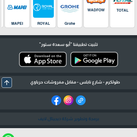
WADFOW
TOTAL
MAPEI
ROYAL
Grohe
تثبيت تطبيقنا
"أبو سعدة ستور"
arrow_upward
طولكرم - شارع نابلس - مقابل مفروشات حرباوي
برمجة وتطوير شركة ديجيتال لايف