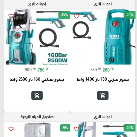
ادوات الري
ادوات الري
-13%
-20%
favorite_border
favorite_border
₪
₪
₪
₪
900
780
350
280
جيتور منزلي 130 بار 1400 واط
جيتور صناعي 160 بار 2500 واط
add_shopping_cart
add_shopping_cart
ادوات الري
صندوق المياه النيجرة
-9%
-20%
favorite_border
favorite_border