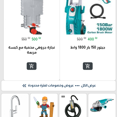
₪
₪
₪
₪
550
500
500
400
جيتور 150 بار 1800 واط
نجارة جروهي مخفية مع كبسة
مربعة
add_shopping_cart
add_shopping_cart
keyboard_double_arrow_left
more_horiz
عرض الكل
عروض وخصومات لفترة محدودة