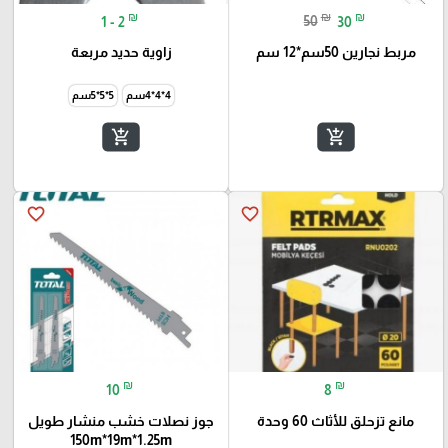
₪
₪
₪
1 - 2
50
30
مربط نجارين 50سم*12 سم
زاوية حديد مربعة
4*4*4سم
5*5*5سم
add_shopping_cart
add_shopping_cart
favorite_border
favorite_border
₪
₪
10
8
مانع تزحلق للأثاث 60 وحدة
جوز نصلات خشب منشار طويل
150m*19m*1.25m