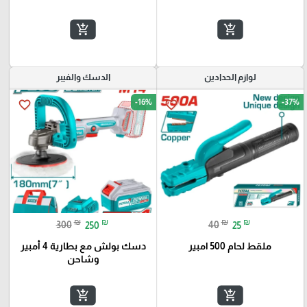
add_shopping_cart
add_shopping_cart
لوازم الحدادين
الدسك والفيبر
-16%
-37%
favorite_border
favorite_border
₪
₪
₪
₪
300
250
40
25
ملقط لحام 500 امبير
دسك بولش مع بطارية 4 أمبير
وشاحن
add_shopping_cart
add_shopping_cart