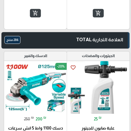
add_shopping_cart
add_shopping_cart
العلامة التجارية TOTAL
286 منتج
الجيتورات والمضخات
الدسك والفيبر
-20%
favorite_border
favorite_border
₪
₪
₪
250
200
25
علبة صابون للجيتور
دسك 1100 واط 5 انش سرعات