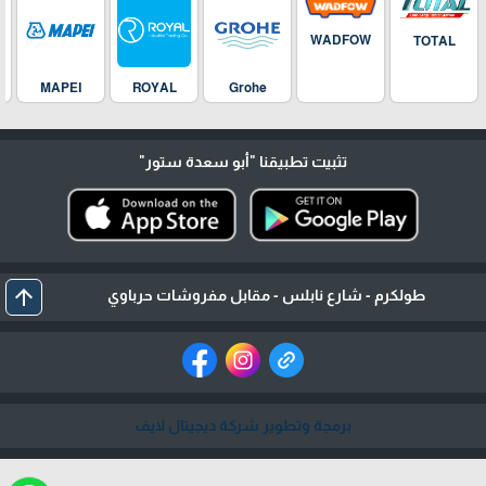
WADFOW
TOTAL
MAPEI
ROYAL
Grohe
تثبيت تطبيقنا
"أبو سعدة ستور"
arrow_upward
طولكرم - شارع نابلس - مقابل مفروشات حرباوي
برمجة وتطوير شركة ديجيتال لايف