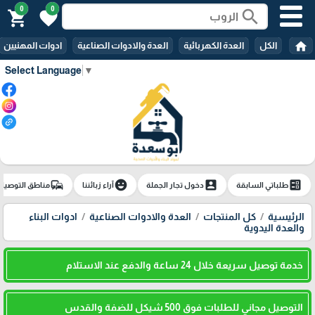
0
0
search
shopping_cart
favorite
home
الكل
العدة الكهربائية
العدة والادوات الصناعية
ادوات المهنيين
Select Language
▼
commute
emoji_emotions
account_box
ballot
طلباتي السابقة
دخول تجار الجملة
آراء زبائننا
مناطق التوصيل
الرئيسية
كل المنتجات
العدة والادوات الصناعية
ادوات البناء
والعدة اليدوية
خدمة توصيل سريعة خلال 24 ساعة والدفع عند الاستلام
التوصيل مجاني للطلبات فوق 500 شيكل للضفة والقدس