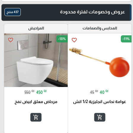
عروض وخصومات لفترة محدودة
437 منتج
المحابس والصمامات
المراحيض
-18%
-11%
favorite_border
favorite_border
₪
₪
₪
₪
550
450
45
40
عوامة نحاس انجليزية 1/2 انش
مرحاض معلق ابيض نفخ
add_shopping_cart
add_shopping_cart