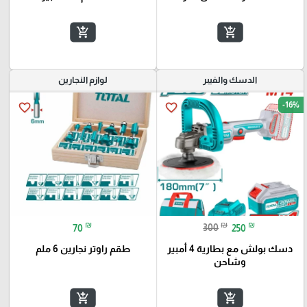
add_shopping_cart
add_shopping_cart
الدسك والفيبر
لوازم النجارين
-16%
favorite_border
favorite_border
₪
₪
₪
70
300
250
دسك بولش مع بطارية 4 أمبير
طقم راوتر نجارين 6 ملم
وشاحن
add_shopping_cart
add_shopping_cart