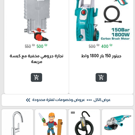
₪
₪
₪
₪
550
500
500
400
جيتور 150 بار 1800 واط
نجارة جروهي مخفية مع كبسة
مربعة
add_shopping_cart
add_shopping_cart
keyboard_double_arrow_left
more_horiz
عرض الكل
عروض وخصومات لفترة محدودة