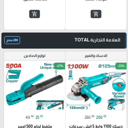
add_shopping_cart
add_shopping_cart
العلامة التجارية TOTAL
280 منتج
الدسك والفيبر
لوازم الحدادين
-37%
-20%
favorite_border
favorite_border
₪
₪
₪
₪
40
25
250
200
دسك 1100 واط 5 انش سرعات
ملقط لحام 500 امبير