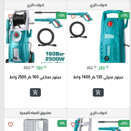
ادوات الري
ادوات الري
-13%
-20%
favorite_border
favorite_border
₪
₪
₪
₪
900
780
350
280
جيتور منزلي 130 بار 1400 واط
جيتور صناعي 160 بار 2500 واط
add_shopping_cart
add_shopping_cart
ادوات الري
صندوق المياه النيجرة
-9%
-20%
favorite_border
favorite_border