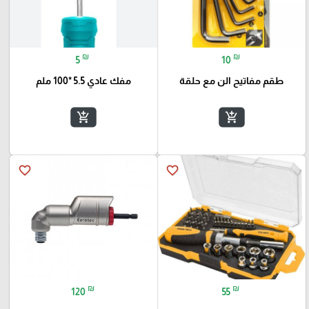
₪
₪
5
10
طقم مفاتيح الن مع حلقة
مفك عادي 5.5 *100 ملم
add_shopping_cart
add_shopping_cart
favorite_border
favorite_border
₪
₪
120
55