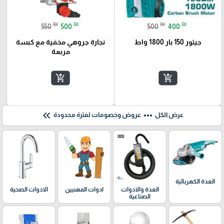
₪
₪
₪
₪
550
500
500
400
جيتور 150 بار 1800 واط
نجارة جروهي مخفية مع كبسة
مربعة
add_shopping_cart
add_shopping_cart
keyboard_double_arrow_left
more_horiz
عرض الكل
عروض وخصومات لفترة محدودة
العدة الكهربائية
العدة والادوات
ادوات المهنيين
الادوات الصحية
الصناعية