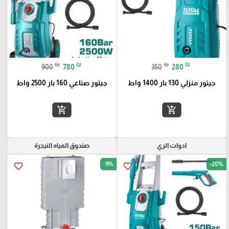
₪
₪
₪
₪
900
780
350
280
جيتور منزلي 130 بار 1400 واط
جيتور صناعي 160 بار 2500 واط
add_shopping_cart
add_shopping_cart
ادوات الري
صندوق المياه النيجرة
-9%
-20%
favorite_border
favorite_border