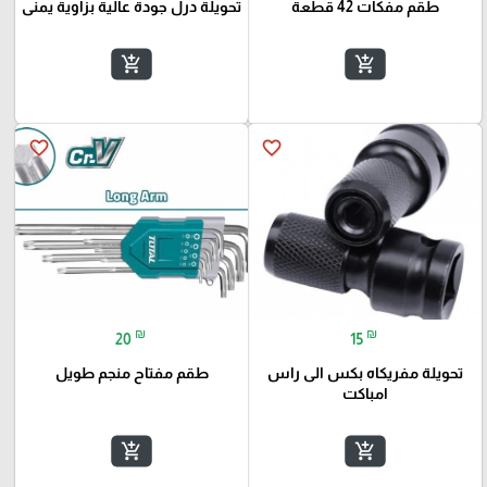
طقم مفكات 42 قطعة
تحويلة درل جودة عالية بزاوية يمنى
add_shopping_cart
add_shopping_cart
favorite_border
favorite_border
₪
₪
20
15
تحويلة مفريكاه بكس الى راس
طقم مفتاح منجم طويل
امباكت
add_shopping_cart
add_shopping_cart