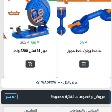
₪
₪
₪
450
380
20
ملقط زجاج/ بلاط مجوز
فيبر 14 انش 2200 واط
add_shopping_cart
add_shopping_cart
keyboard_double_arrow_left
more_horiz
عرض الكل
WADFOW
عروض وخصومات لفترة محدودة
437 منتج
المحابس والصمامات
المراحيض