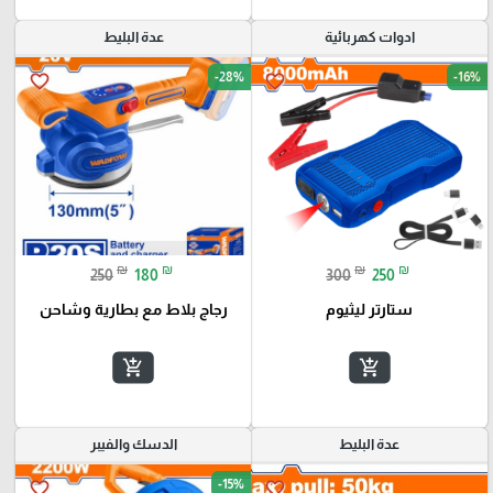
ادوات كهربائية
عدة البليط
-28%
-16%
favorite_border
favorite_border
₪
₪
₪
₪
250
180
300
250
ستارتر ليثيوم
رجاج بلاط مع بطارية وشاحن
add_shopping_cart
add_shopping_cart
عدة البليط
الدسك والفيبر
-15%
favorite_border
favorite_border