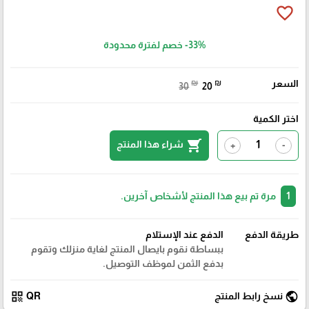
favorite_border
-33%
خصم لفترة محدودة
السعر
₪
₪
30
20
اختر الكمية
shopping_cart
شراء هذا المنتج
+
-
1
مرة تم بيع هذا المنتج لأشخاص آخرين.
طريقة الدفع
الدفع عند الإستلام
ببساطة نقوم بايصال المنتج لغاية منزلك وتقوم
بدفع الثمن لموظف التوصيل.
qr_code
public
نسخ رابط المنتج
QR