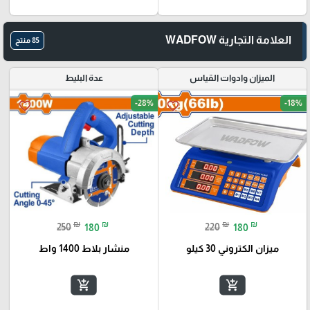
العلامة التجارية WADFOW
85 منتج
الميزان وادوات القياس
عدة البليط
-28%
-18%
favorite_border
favorite_border
₪
₪
₪
₪
250
180
220
180
ميزان الكتروني 30 كيلو
منشار بلاط 1400 واط
add_shopping_cart
add_shopping_cart