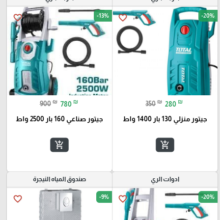
-13%
-20%
favorite_border
favorite_border
₪
₪
₪
₪
900
780
350
280
جيتور منزلي 130 بار 1400 واط
جيتور صناعي 160 بار 2500 واط
add_shopping_cart
add_shopping_cart
ادوات الري
صندوق المياه النيجرة
-9%
-20%
favorite_border
favorite_border