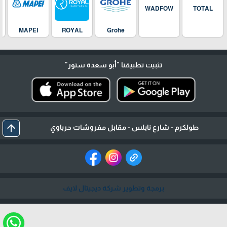
WADFOW
TOTAL
MAPEI
ROYAL
Grohe
تثبيت تطبيقنا
"أبو سعدة ستور"
arrow_upward
طولكرم - شارع نابلس - مقابل مفروشات حرباوي
برمجة وتطوير شركة ديجيتال لايف