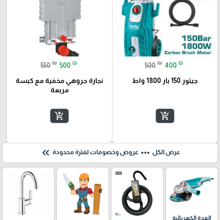
₪
₪
₪
₪
550
500
500
400
جيتور 150 بار 1800 واط
نجارة جروهي مخفية مع كبسة
مربعة
add_shopping_cart
add_shopping_cart
keyboard_double_arrow_left
more_horiz
عرض الكل
عروض وخصومات لفترة محدودة
العدة الكهربائية