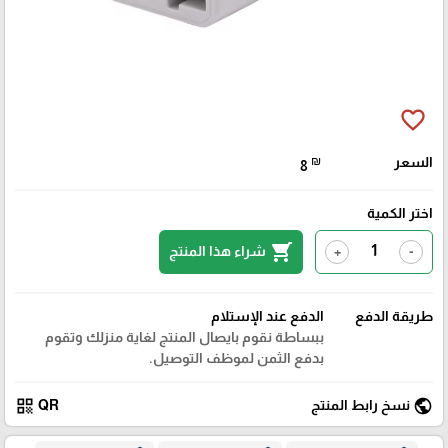
favorite_border
السعر
₪
8
اختر الكمية
shopping_cart
شراء هذا المنتج
+
-
طريقة الدفع
الدفع عند الإستلام
ببساطة نقوم بايصال المنتج لغاية منزلك وتقوم
بدفع الثمن لموظف التوصيل.
qr_code
public
نسخ رابط المنتج
QR