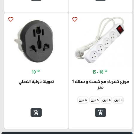
favorite_border
favorite_border
₪
₪
10
15 - 18
موزع كهرباء مع كبسة و سلك 1
تحويلة دولية الاصلي
متر
3 عين
4 عين
5 عين
6 عين
add_shopping_cart
add_shopping_cart