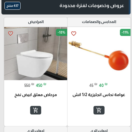
عروض وخصومات لفترة محدودة
437 منتج
المحابس والصمامات
المراحيض
-18%
-11%
favorite_border
favorite_border
₪
₪
₪
₪
550
450
45
40
عوامة نحاس انجليزية 1/2 انش
مرحاض معلق ابيض نفخ
add_shopping_cart
add_shopping_cart
ادوات الري
ادوات الري