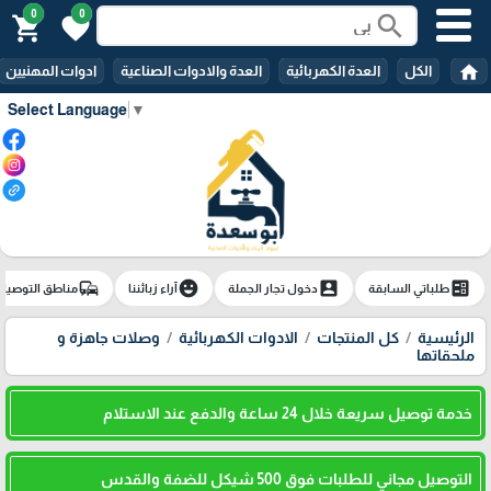
0
0
search
shopping_cart
favorite
home
الكل
العدة الكهربائية
العدة والادوات الصناعية
ادوات المهنيين
Select Language
▼
commute
emoji_emotions
account_box
ballot
طلباتي السابقة
دخول تجار الجملة
آراء زبائننا
مناطق التوصيل
الرئيسية
كل المنتجات
الادوات الكهربائية
وصلات جاهزة و
ملحقاتها
خدمة توصيل سريعة خلال 24 ساعة والدفع عند الاستلام
التوصيل مجاني للطلبات فوق 500 شيكل للضفة والقدس