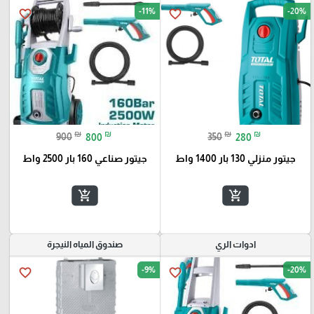
-11%
-20%
favorite_border
favorite_border
₪
₪
₪
₪
900
800
350
280
جيتور منزلي 130 بار 1400 واط
جيتور صناعي 160 بار 2500 واط
add_shopping_cart
add_shopping_cart
ادوات الري
صندوق المياه النيجرة
-9%
-20%
favorite_border
favorite_border