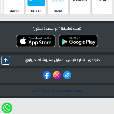
WADFOW
TOTAL
MAPEI
ROYAL
Grohe
تثبيت تطبيقنا
"أبو سعدة ستور"
arrow_upward
طولكرم - شارع نابلس - مقابل مفروشات حرباوي
برمجة وتطوير شركة ديجيتال لايف