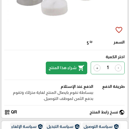
favorite_border
السعر
₪
5
اختر الكمية
shopping_cart
شراء هذا المنتج
+
-
طريقة الدفع
الدفع عند الإستلام
ببساطة نقوم بايصال المنتج لغاية منزلك وتقوم
بدفع الثمن لموظف التوصيل.
qr_code
public
نسخ رابط المنتج
QR
policy
policy
policy
سياسة التوصيل
سياسة التبديل
سياسة الإلغاء