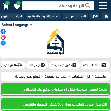
0
0
search
shopping_cart
favorite
home
الكل
العدة الكهربائية
العدة والادوات الصناعية
ادوات المهنيين
Select Language
▼
commute
emoji_emotions
account_box
ballot
طلباتي السابقة
دخول تجار الجملة
آراء زبائننا
مناطق التوصيل
الرئيسية
كل المنتجات
الادوات الصحية
قطع غيار وصيانة
خدمة توصيل سريعة خلال 24 ساعة والدفع عند الاستلام
التوصيل مجاني للطلبات فوق 500 شيكل للضفة والقدس