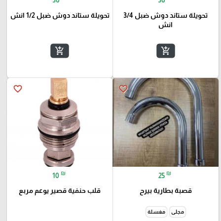
تحويلة ستاند دوش ضبل 3/4
تحويلة ستاند دوش ضبل 1/2 انش
انش
add_shopping_cart
add_shopping_cart
favorite_border
favorite_border
₪
₪
10
25
قصبة بطارية بيرح
قلب حنفية قصير يوعم مربع
مجلى
مغسلة