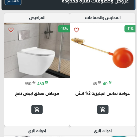
عروض وخصومات لفترة محدودة
439 منتج
المحابس والصمامات
المراحيض
-18%
-11%
favorite_border
favorite_border
₪
₪
₪
₪
550
450
45
40
عوامة نحاس انجليزية 1/2 انش
مرحاض معلق ابيض نفخ
add_shopping_cart
add_shopping_cart
ادوات الري
ادوات الري