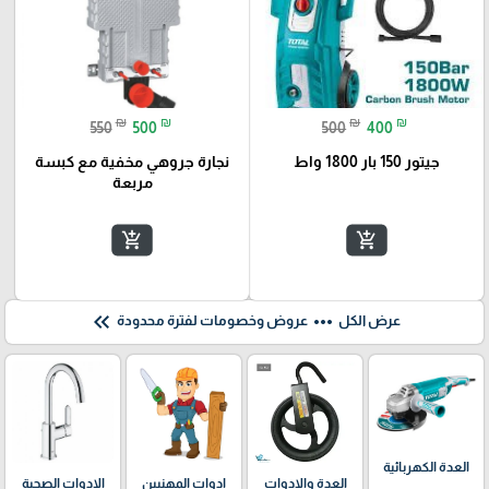
₪
₪
₪
₪
550
500
500
400
جيتور 150 بار 1800 واط
نجارة جروهي مخفية مع كبسة
مربعة
add_shopping_cart
add_shopping_cart
keyboard_double_arrow_left
more_horiz
عرض الكل
عروض وخصومات لفترة محدودة
العدة الكهربائية
العدة والادوات
ادوات المهنيين
الادوات الصحية