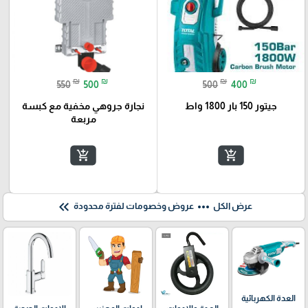
₪
₪
₪
₪
550
500
500
400
جيتور 150 بار 1800 واط
نجارة جروهي مخفية مع كبسة
مربعة
add_shopping_cart
add_shopping_cart
keyboard_double_arrow_left
more_horiz
عرض الكل
عروض وخصومات لفترة محدودة
العدة الكهربائية