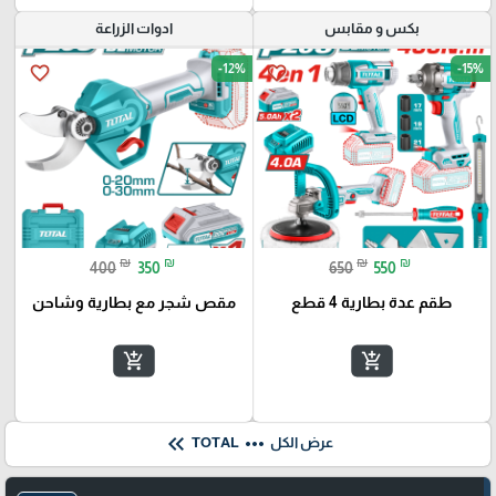
بكس و مقابس
ادوات الزراعة
-12%
-15%
favorite_border
favorite_border
₪
₪
₪
₪
400
350
650
550
طقم عدة بطارية 4 قطع
مقص شجر مع بطارية وشاحن
add_shopping_cart
add_shopping_cart
keyboard_double_arrow_left
more_horiz
عرض الكل
TOTAL