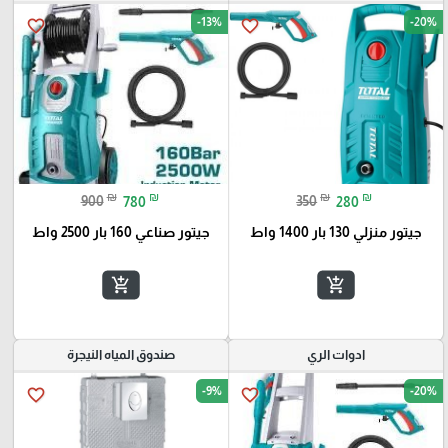
-13%
-20%
favorite_border
favorite_border
₪
₪
₪
₪
900
780
350
280
جيتور منزلي 130 بار 1400 واط
جيتور صناعي 160 بار 2500 واط
add_shopping_cart
add_shopping_cart
ادوات الري
صندوق المياه النيجرة
-9%
-20%
favorite_border
favorite_border