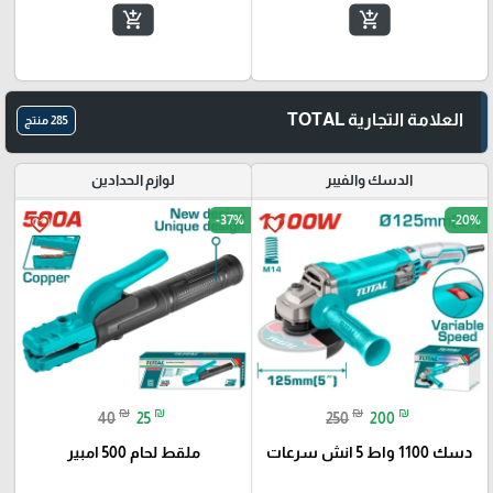
add_shopping_cart
add_shopping_cart
العلامة التجارية TOTAL
285 منتج
الدسك والفيبر
لوازم الحدادين
-37%
-20%
favorite_border
favorite_border
₪
₪
₪
₪
40
25
250
200
دسك 1100 واط 5 انش سرعات
ملقط لحام 500 امبير