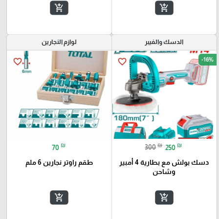
add_shopping_cart
add_shopping_cart
الدسك والفيبر
لوازم النجارين
-16%
favorite_border
favorite_border
₪
₪
₪
70
300
250
دسك بولش مع بطارية 4 أمبير
طقم راوتر نجارين 6 ملم
وشاحن
add_shopping_cart
add_shopping_cart