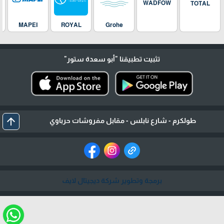
WADFOW
TOTAL
MAPEI
ROYAL
Grohe
تثبيت تطبيقنا
"أبو سعدة ستور"
arrow_upward
طولكرم - شارع نابلس - مقابل مفروشات حرباوي
برمجة وتطوير شركة ديجيتال لايف