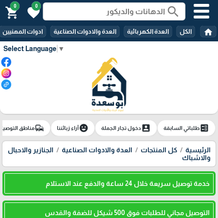
0
0
search
shopping_cart
favorite
home
الكل
العدة الكهربائية
العدة والادوات الصناعية
ادوات المهنيين
Select Language
▼
commute
emoji_emotions
account_box
ballot
طلباتي السابقة
دخول تجار الجملة
آراء زبائننا
مناطق التوصيل
الرئيسية
كل المنتجات
العدة والادوات الصناعية
الجنازير والاحبال
والاشباك
خدمة توصيل سريعة خلال 24 ساعة والدفع عند الاستلام
التوصيل مجاني للطلبات فوق 500 شيكل للضفة والقدس