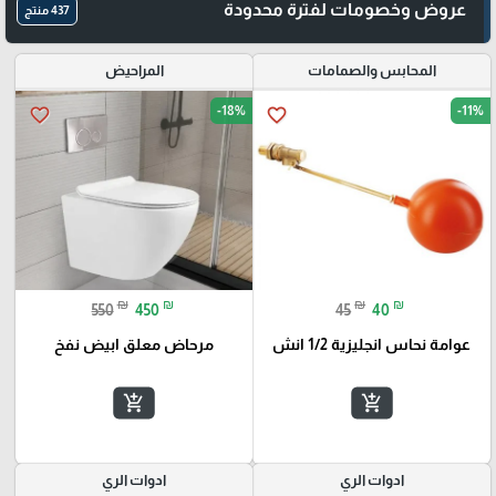
عروض وخصومات لفترة محدودة
437 منتج
المحابس والصمامات
المراحيض
-18%
-11%
favorite_border
favorite_border
₪
₪
₪
₪
550
450
45
40
عوامة نحاس انجليزية 1/2 انش
مرحاض معلق ابيض نفخ
add_shopping_cart
add_shopping_cart
ادوات الري
ادوات الري